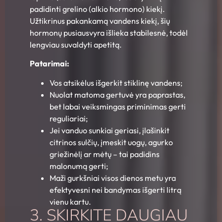
padidinti grelino (alkio hormono) kiekį.
Užtikrinus pakankamą vandens kiekį, šių
hormonų pusiausvyra išlieka stabilesnė, todėl
lengviau suvaldyti apetitą.
Patarimai:
Vos atsikėlus išgerkit stiklinę vandens;
Nuolat matoma gertuvė yra paprastas,
bet labai veiksmingas priminimas gerti
reguliariai;
Jei vanduo sunkiai geriasi, įlašinkit
citrinos sulčių, įmeskit uogų, agurko
griežinėlį ar mėtų – tai padidins
malonumą gerti;
Maži gurkšniai visos dienos metu yra
efektyvesni nei bandymas išgerti litrą
vienu kartu.
3. SKIRKITE DAUGIAU