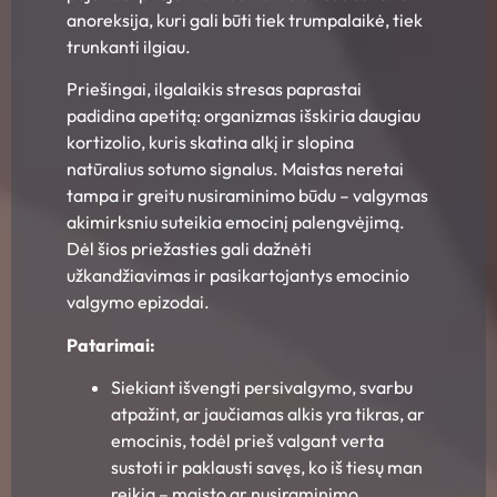
anoreksija, kuri gali būti tiek trumpalaikė, tiek
trunkanti ilgiau.
Priešingai, ilgalaikis stresas paprastai
padidina apetitą: organizmas išskiria daugiau
kortizolio, kuris skatina alkį ir slopina
natūralius sotumo signalus. Maistas neretai
tampa ir greitu nusiraminimo būdu – valgymas
akimirksniu suteikia emocinį palengvėjimą.
Dėl šios priežasties gali dažnėti
užkandžiavimas ir pasikartojantys emocinio
valgymo epizodai.
Patarimai:
Siekiant išvengti persivalgymo, svarbu
atpažint, ar jaučiamas alkis yra tikras, ar
emocinis, todėl prieš valgant verta
sustoti ir paklausti savęs, ko iš tiesų man
reikia – maisto ar nusiraminimo.