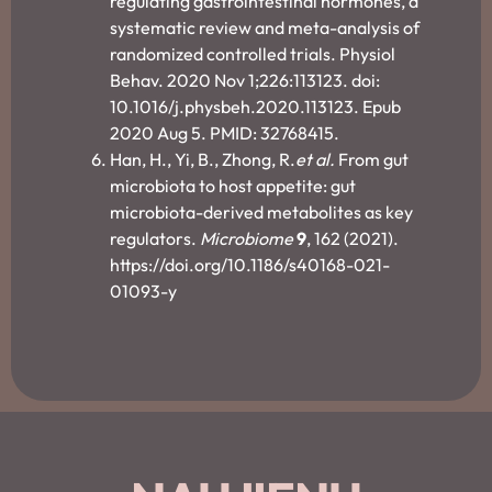
regulating gastrointestinal hormones, a
systematic review and meta-analysis of
randomized controlled trials. Physiol
Behav. 2020 Nov 1;226:113123. doi:
10.1016/j.physbeh.2020.113123. Epub
2020 Aug 5. PMID: 32768415.
Han, H., Yi, B., Zhong, R.
et al.
From gut
microbiota to host appetite: gut
microbiota-derived metabolites as key
regulators.
Microbiome
9
, 162 (2021).
https://doi.org/10.1186/s40168-021-
01093-y