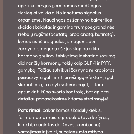
apetitui, nes jos gaminamos medžiagos
tiesiogiai veikia alkio ir sotumo signalus
organizme. Naudingosios žarnyno bakterijos
skaido skaidulas ir gamina trumpos grandinės
riebalų rūgštis (acetatą, propionatą, butiratą),
kurios siunčia signalus į smegenis per
žarnyno-smegenų ašį: jos slopina alkio
hormono grelino išsiskyrimą ir skatina sotumą
didinančių hormonų, tokių kaip GLP-1 ir PYY,
gamybą. Tačiau sutrikusi žarnyno mikrobiotos
pusiausvyra gali lemti priešingą efektą – ji gali
skatinti alkį, trikdyti sotumo pojūtį ir taip
apsunkinti kūno svorio kontrolę, bet apie tai
detaliau papasakosime kitame straipsnyje!
Patarimai
: pakankamas skaidulų kiekis,
fermentuotų maisto produktų (pvz: kefyras,
kimchi, raugintos daržovės, kombucha)
vartojimas ir įvairi, subalansuota mityba