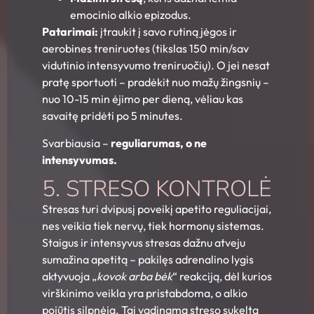
emocinio alkio epizodus.
Patarimai:
įtraukit į savo rutiną jėgos ir
aerobines treniruotes (tikslas 150 min/sav
vidutinio intensyvumo treniruočių). O jei nesat
pratę sportuoti – pradėkit nuo mažų žingsnių –
nuo 10-15 min ėjimo per dieną, vėliau kas
savaitę pridėti po 5 minutes.
Svarbiausia –
reguliarumas, o ne
intensyvumas
.
5. STRESO KONTROLĖ
Stresas turi dvipusį poveikį apetito reguliacijai,
nes veikia tiek nervų, tiek hormonų sistemas.
Staigus ir intensyvus stresas dažnu atveju
sumažina apetitą – pakilęs adrenalino lygis
aktyvuoja „
kovok arba bėk
“ reakciją, dėl kurios
virškinimo veikla yra pristabdoma, o alkio
pojūtis silpnėja. Tai vadinama streso sukelta