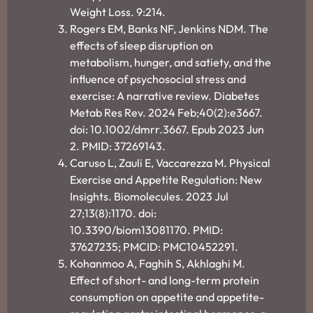
Weight Loss. 9:214.
Rogers EM, Banks NF, Jenkins NDM. The
effects of sleep disruption on
metabolism, hunger, and satiety, and the
influence of psychosocial stress and
exercise: A narrative review. Diabetes
Metab Res Rev. 2024 Feb;40(2):e3667.
doi: 10.1002/dmrr.3667. Epub 2023 Jun
2. PMID: 37269143.
Caruso L, Zauli E, Vaccarezza M. Physical
Exercise and Appetite Regulation: New
Insights. Biomolecules. 2023 Jul
27;13(8):1170. doi:
10.3390/biom13081170. PMID:
37627235; PMCID: PMC10452291.
Kohanmoo A, Faghih S, Akhlaghi M.
Effect of short- and long-term protein
consumption on appetite and appetite-