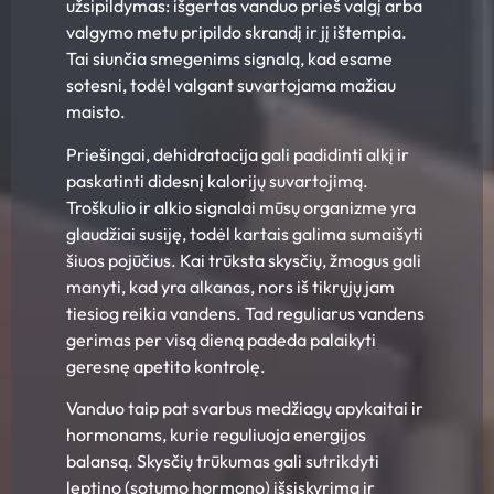
užsipildymas: išgertas vanduo prieš valgį arba
valgymo metu pripildo skrandį ir jį ištempia.
Tai siunčia smegenims signalą, kad esame
sotesni, todėl valgant suvartojama mažiau
maisto.
Priešingai, dehidratacija gali padidinti alkį ir
paskatinti didesnį kalorijų suvartojimą.
Troškulio ir alkio signalai mūsų organizme yra
glaudžiai susiję, todėl kartais galima sumaišyti
šiuos pojūčius. Kai trūksta skysčių, žmogus gali
manyti, kad yra alkanas, nors iš tikrųjų jam
tiesiog reikia vandens. Tad reguliarus vandens
gerimas per visą dieną padeda palaikyti
geresnę apetito kontrolę.
Vanduo taip pat svarbus medžiagų apykaitai ir
hormonams, kurie reguliuoja energijos
balansą. Skysčių trūkumas gali sutrikdyti
leptino (sotumo hormono) išsiskyrimą ir