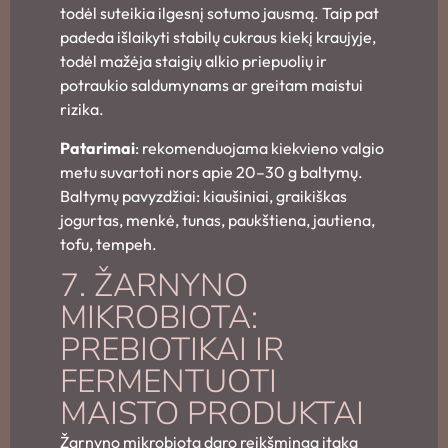
todėl suteikia ilgesnį sotumo jausmą. Taip pat
padeda išlaikyti stabilų cukraus kiekį kraujyje,
todėl mažėja staigių alkio priepuolių ir
potraukio saldumynams ar greitam maistui
rizika.
Patarimai
: rekomenduojama kiekvieno valgio
metu suvartoti nors apie 20–30 g baltymų.
Baltymų pavyzdžiai: kiaušiniai, graikiškas
jogurtas, menkė, tunas, paukštiena, jautiena,
tofu, tempeh.
7. ŽARNYNO
MIKROBIOTA:
PREBIOTIKAI IR
FERMENTUOTI
MAISTO PRODUKTAI
Žarnyno mikrobiota daro reikšmingą įtaką