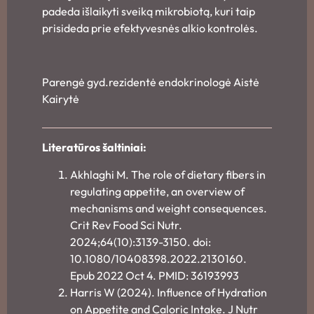
padeda išlaikyti sveiką mikrobiotą, kuri taip
prisideda prie efektyvesnės alkio kontrolės.
Parengė gyd.rezidentė endokrinologė Aistė
Kairytė
Literatūros šaltiniai:
Akhlaghi M. The role of dietary fibers in
regulating appetite, an overview of
mechanisms and weight consequences.
Crit Rev Food Sci Nutr.
2024;64(10):3139-3150. doi:
10.1080/10408398.2022.2130160.
Epub 2022 Oct 4. PMID: 36193993
Harris W (2024). Influence of Hydration
on Appetite and Caloric Intake. J Nutr