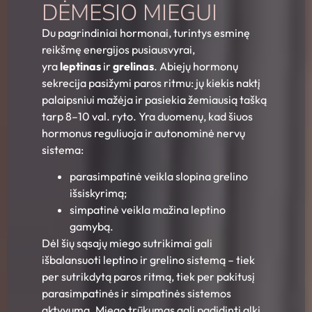
DĖMESIO MIEGUI
Du pagrindiniai hormonai, turintys esminę
reikšmę energijos pusiausvyrai,
yra
leptinas
ir
grelinas
. Abiejų hormonų
sekrecija pasižymi paros ritmu: jų kiekis naktį
palaipsniui mažėja ir pasiekia žemiausią tašką
tarp 8–10 val. ryto. Yra duomenų, kad šiuos
hormonus reguliuoja ir autonominė nervų
sistema:
parasimpatinė veikla slopina grelino
išsiskyrimą;
simpatinė veikla mažina leptino
gamybą.
Dėl šių sąsajų miego sutrikimai gali
išbalansuoti leptino ir grelino sistemą – tiek
per sutrikdytą paros ritmą, tiek per pakitusį
parasimpatinės ir simpatinės sistemos
aktyvumą. Miego trūkumas gali padidinti alkį,