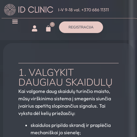
I-V 9-18 val. +370 686 11311
0
REGISTRACIJA
1. VALGYKIT
DAUGIAU SKAIDULŲ
Kai valgome daug skaidulų turinčio maisto,
mūsų virškinimo sistema į smegenis siunčia
įvairius apetitą slopinančius signalus. Tai
vyksta dėl kelių priežasčių:
skaidulos pripildo skrandį ir praplėčia
mechaniškai jo sienelę;