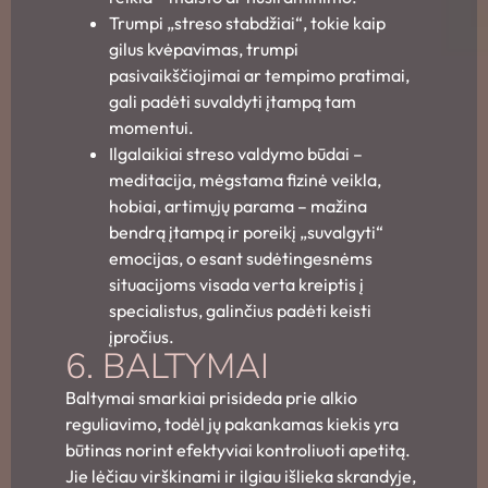
Trumpi „streso stabdžiai“, tokie kaip
gilus kvėpavimas, trumpi
pasivaikščiojimai ar tempimo pratimai,
gali padėti suvaldyti įtampą tam
momentui.
Ilgalaikiai streso valdymo būdai –
meditacija, mėgstama fizinė veikla,
hobiai, artimųjų parama – mažina
bendrą įtampą ir poreikį „suvalgyti“
emocijas, o esant sudėtingesnėms
situacijoms visada verta kreiptis į
specialistus, galinčius padėti keisti
įpročius.
6. BALTYMAI
Baltymai smarkiai prisideda prie alkio
reguliavimo, todėl jų pakankamas kiekis yra
būtinas norint efektyviai kontroliuoti apetitą.
Jie lėčiau virškinami ir ilgiau išlieka skrandyje,