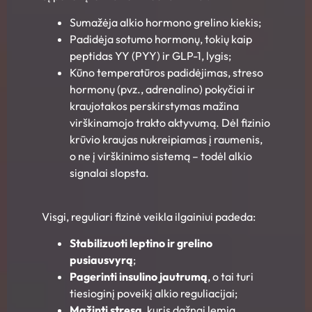
Sumažėja alkio hormono grelino kiekis;
Padidėja sotumo hormonų, tokių kaip
peptidas YY (PYY) ir GLP-1, lygis;
Kūno temperatūros padidėjimas, streso
hormonų (pvz., adrenalino) pokyčiai ir
kraujotakos perskirstymas mažina
virškinamojo trakto aktyvumą. Dėl fizinio
krūvio kraujas nukreipiamas į raumenis,
o ne į virškinimo sistemą – todėl alkio
signalai slopsta.
Visgi, reguliari fizinė veikla ilgainiui padeda:
Stabilizuoti leptino ir grelino
pusiausvyrą
;
Pagerinti insulino jautrumą
, o tai turi
tiesioginį poveikį alkio reguliacijai;
Mažinti stresą
, kuris dažnai lemia