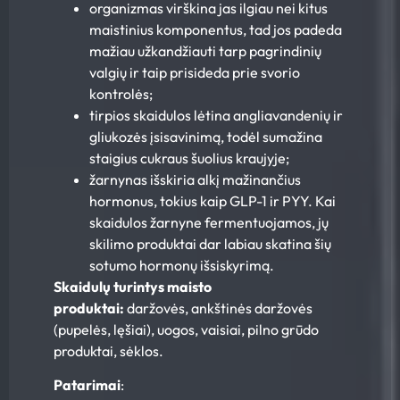
organizmas virškina jas ilgiau nei kitus
maistinius komponentus, tad jos padeda
mažiau užkandžiauti tarp pagrindinių
valgių ir taip prisideda prie svorio
kontrolės;
tirpios skaidulos lėtina angliavandenių ir
gliukozės įsisavinimą, todėl sumažina
staigius cukraus šuolius kraujyje;
žarnynas išskiria alkį mažinančius
hormonus, tokius kaip GLP-1 ir PYY. Kai
skaidulos žarnyne fermentuojamos, jų
skilimo produktai dar labiau skatina šių
sotumo hormonų išsiskyrimą.
Skaidulų turintys maisto
produktai:
daržovės, ankštinės daržovės
(pupelės, lęšiai), uogos, vaisiai, pilno grūdo
produktai, sėklos.
Patarimai
: