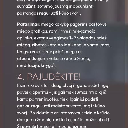
sumažinti sotumo jausmą ir apsunkinti
pastangas reguliuoti kūno svorį.
Patarimai:
miego kokybę pagerins pastovus
miego grafikas, rami ir vėsi miegamojo
aplinka, ekranų vengimas 1–2 valandas prieš
miegą, ribotas kofeino ir alkoholio vartojimas,
lengva vakarienė prieš miega ar
atpalaiduojanti vakaro rutina (vonia,
meditacija, knyga).
4. PAJUDĖKITE!
Fizinis krūvis turi daugialypį ir gana sudėtingą
poveikį apetitui – jis gali tiek sumažinti alkį iš
karto po treniruotės, tiek ilgainiui padėti
geriau reguliuoti maisto suvartojimą ir kūno
svorį. Po vidutinio ar intensyvaus fizinio krūvio
dauguma žmonių kurį laiką jaučia mažesnį alkį.
Šį poveikį lemia keli mechanizmai: