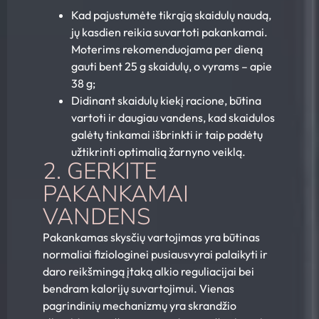
Kad pajustumėte tikrąją skaidulų naudą,
jų kasdien reikia suvartoti pakankamai.
Moterims rekomenduojama per dieną
gauti bent 25 g skaidulų, o vyrams – apie
38 g;
Didinant skaidulų kiekį racione, būtina
vartoti ir daugiau vandens, kad skaidulos
galėtų tinkamai išbrinkti ir taip padėtų
užtikrinti optimalią žarnyno veiklą.
2. GERKITE
PAKANKAMAI
VANDENS
Pakankamas skysčių vartojimas yra būtinas
normaliai fiziologinei pusiausvyrai palaikyti ir
daro reikšmingą įtaką alkio reguliacijai bei
bendram kalorijų suvartojimui. Vienas
pagrindinių mechanizmų yra skrandžio