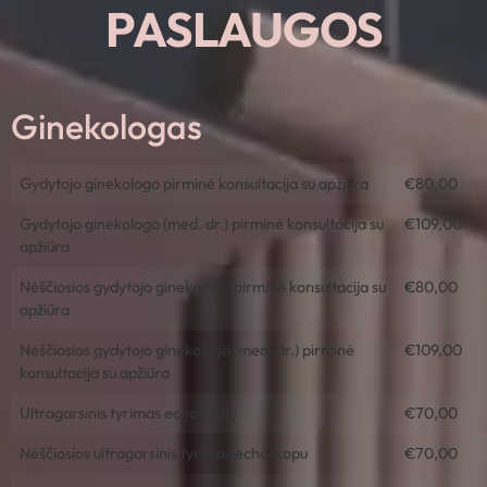
PASLAUGOS
Ginekologas
Gydytojo ginekologo pirminė konsultacija su apžiūra
€80,00
Gydytojo ginekologo (med. dr.) pirminė konsultacija su
€109,00
apžiūra
Nėščiosios gydytojo ginekologo pirminė konsultacija su
€80,00
apžiūra
Nėščiosios gydytojo ginekologo (med. dr.) pirminė
€109,00
konsultacija su apžiūra
Ultragarsinis tyrimas echoskopu
€70,00
Nėščiosios ultragarsinis tyrimas echoskopu
€70,00