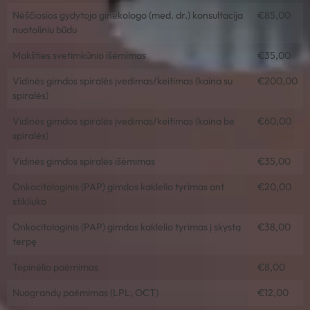
Nėščiosios gydytojo ginekologo (med. dr.) konsultacija
€85,00
nuotoliniu būdu
Makšties svetimkūnio išėmimas
€35,00
Vidinės gimdos spiralės įvedimas/keitimas (kaina su
€200,00
spiralės)
Vidinės gimdos spiralės įvedimas/keitimas (kaina be
€60,00
spiralės)
Vidinės gimdos spiralės išėmimas
€35,00
Onkocitologinis (PAP) gimdos kaklelio tyrimas ant
€20,00
stikliuko
Onkocitologinis (PAP) gimdos kaklelio tyrimas į skystą
€38,00
terpę
Tepinėlio paėmimas
€8,00
Nuograndų paėmimas (LPL, OCT)
€12,00