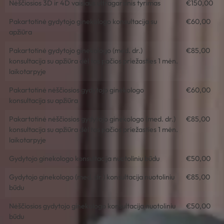
Nėščiosios 3D ir 4D vaisiaus ultragarsinis tyrimas
€150,00
Pakartotinė gydytojo ginekologo konsultacija su
€60,00
apžiūra
Pakartotinė gydytojo ginekologo (med. dr.)
€85,00
konsultacija su apžiūra dėl tos pačios priežasties 1 mėn.
laikotarpyje
Pakartotinė nėščiosios gydytojo ginekologo
€60,00
konsultacija su apžiūra
Pakartotinė nėščiosios gydytojo ginekologo (med. dr.)
€85,00
konsultacija su apžiūra dėl tos pačios priežasties 1 mėn.
laikotarpyje
Gydytojo ginekologo konsultacija nuotoliniu būdu
€50,00
Gydytojo ginekologo (med. dr.) konsultacija nuotoliniu
€85,00
būdu
Nėščiosios gydytojo ginekologo konsultacija nuotoliniu
€50,00
būdu