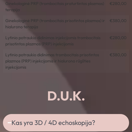
Ginekologinė PRP (trombocitais praturtintos plazmos)
€280,00
terapija
Ginekologinė PRP (trombocitais prisotintos plazmos) ir
€380,00
hialurono terapija
Lytinio potraukio didinimas injekcijomis trombocitais
€280,00
prisotintos plazmos (PRP) injekcijomis
Lytinio potraukio didinimas trombocitais prisotintos
€380,00
plazmos (PRP) injekcijomis ir hialurono rūgšties
injekcijomis
D.U.K.
Kas yra 3D / 4D echoskopija?