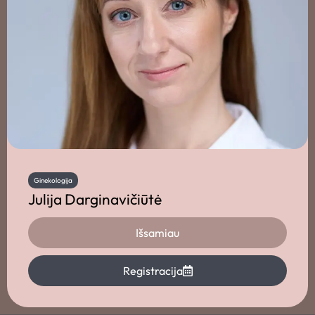
Ginekologija
Julija Darginavičiūtė
Išsamiau
Registracija