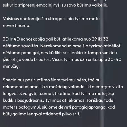
sukuria stipresnį emocinį ryšį su savo būsimu vaikeliu.
Vaisiaus anatomija šio ultragarsinio tyrimo metu
nevertinama.
3D ir 4D echoskopija gali būti atliekama nuo 29 iki 32
nėštumo savaitės. Nerekomenduojame šio tyrimo atidėlioti
nėštumo pabaigai, nes kūdikis susilenkia ir tampa sunkiau
įžiūrėti jo veido bruožus. Visas tyrimas užtrunka apie 30-40
minučių.
Specialaus pasiruošimo šiam tyrimui nėra, tačiau
rekomenduojame likus maždaug valandai iki numatyto vizito
lengvai užvalgyti, tuomet, tikėtina, kad tyrimo metu jūsų
kūdikis bus judresnis. Tyrimas atliekamas išoriškai, todėl
moters patogumui, siūlome dėvėti patogią aprangą, kad
būtų galima lengvai atidengti pilvo sritį.