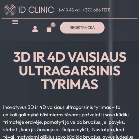
I-V 9-18 val. +370 686 11311
0
REGISTRACIJA
3D IR 4D VAISIAUS
ULTRAGARSINIS
TYRIMAS
Inovatyvus 3D ir 4D vaisiaus ultragarsinis tyrimas – tai
unikali galimybė būsimiems tėvams pažvelgti į savo kūdikį
trimatėje erdvėje, pamatyti jo veido bruožus, jei pavyks,
stebėti, kaip jis žiovauja ar čiulpia nykštį. Nustatyta, kad
tėvai, matydami aiškius savo kūdikio bruožus, gyvus judesius