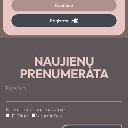
Išsamiau
Registracija
NAUJIENŲ
PRENUMERATA
El. paštas
Noriu gauti naujienas apie
ID Clinic
VitaminSea