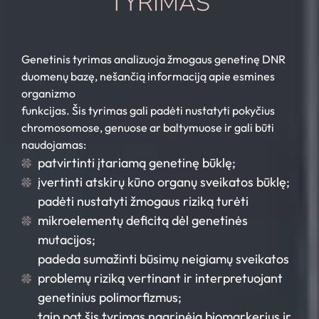
TYRIMAS
Genetinis tyrimas analizuoja žmogaus genetinę DNR
duomenų bazę, nešančią informaciją apie esmines
organizmo
funkcijas. Šis tyrimas gali padėti nustatyti pokyčius
chromosomose, genuose ar baltymuose ir gali būti
naudojamas:
patvirtinti įtariamą genetinę būklę;
įvertinti atskirų kūno organų sveikatos būklę;
padėti nustatyti žmogaus riziką turėti
mikroelementų deficitą dėl genetinės
mutacijos;
padeda sumažinti būsimų neigiamų sveikatos
problemų riziką vertinant ir interpretuojant
genetinius polimorfizmus;
taip pat šis tyrimas nagrinėja biomarkerius ir