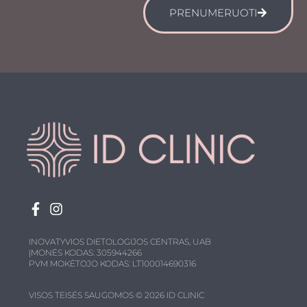
PRENUMERUOTI
INOVATYVIOS DIETOLOGIJOS CENTRAS, UAB
ĮMONĖS KODAS: 305944266
PVM MOKĖTOJO KODAS: LT100014690316
VISOS TEISĖS SAUGOMOS © 2026 ID CLINIC