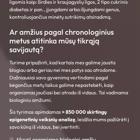
ligomis kaip: širdies ir kraujagyslių ligos, 2 tipo cukrinis
diabetas ir pan., įjungdami arba išjungdami genus,
kontroliuojančius minėtų sutrikimų atsiradimą.
Ar amžius pagal chronologinius
metus atitinka mūsų tikrąją
savijautą?
Turime pripažinti, kad kartais mes galime jaustis
blogiau arba geriau nei mes patys sau atrodome.
Dažniausiai savo gyvenimą vertindami pagal
bėgančius metų laikus galime nepastebėti, kaip
organizmas jaučiasi bei atrodo iš vidaus. Tai vadinama
biologiniu amžiumi.
Šis tyrimas apimdamas
> 850 000 skirtingų
epigenetinių veiksnių analizę
, leidžia mums pažiūrėti į
savo kūną iš vidaus, bei įvertinti:
tikrąjį organizmo biologinį amžių,