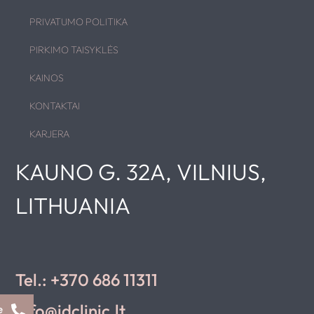
PRIVATUMO POLITIKA
PIRKIMO TAISYKLĖS
KAINOS
KONTAKTAI
KARJERA
KAUNO G. 32A, VILNIUS,
LITHUANIA
Tel.: +370 686 11311
info@idclinic.lt
e