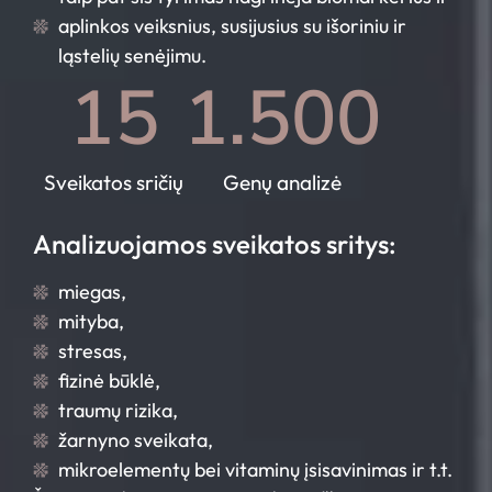
aplinkos veiksnius, susijusius su išoriniu ir
ląstelių senėjimu.
15
1.500
Sveikatos sričių
Genų analizė
Analizuojamos sveikatos sritys:
miegas,
mityba,
stresas,
fizinė būklė,
traumų rizika,
žarnyno sveikata,
mikroelementų bei vitaminų įsisavinimas ir t.t.