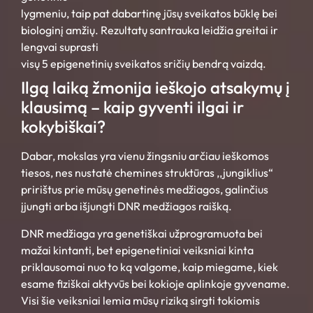
lygmeniu, taip pat dabartinę jūsų sveikatos būklę bei
biologinį amžių. Rezultatų santrauka leidžia greitai ir
lengvai suprasti
visų 5 epigenetinių sveikatos sričių bendrą vaizdą.
Ilgą laiką žmonija ieškojo atsakymų į
klausimą – kaip gyventi ilgai ir
kokybiškai?
Dabar, mokslas yra vienu žingsniu arčiau ieškomos
tiesos, nes nustatė chemines struktūras ,,jungiklius“
pririštus prie mūsų genetinės medžiagos, galinčius
įjungti arba išjungti DNR medžiagos raišką.
DNR medžiaga yra genetiškai užprogramuota bei
mažai kintanti, bet epigenetiniai veiksniai kinta
priklausomai nuo to ką valgome, kaip miegame, kiek
esame fiziškai aktyvūs bei kokioje aplinkoje gyvename.
Visi šie veiksniai lemia mūsų riziką sirgti tokiomis