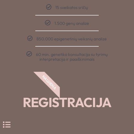
15 sveikatos sričių
1.500 genų analizė
850.000 epigenetinių veiksnių analizė
60 min. genetiko konsultacija su tyrimų
interpretacija ir paaiškinimais
NAUJIENA
REGISTRACIJA