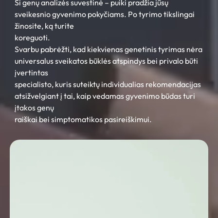
Ši genų analizės suvestinė – puiki pradžia jūsų
sveikesnio gyvenimo pokyčiams. Po tyrimo tikslingai
žinosite, ką turite
koreguoti.
Svarbu pabrėžti, kad kiekvienas genetinis tyrimas nėra
universalus sveikatos būklės atspindys bei privalo būti
įvertintas
specialisto, kuris suteiktų individualias rekomendacijas
atsižvelgiant į tai, kaip vedamas gyvenimo būdas turi
įtakos genų
raiškai bei simptomatikos pasireiškimui.