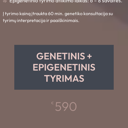
Epigenetinio tyrimo atlikimo laikas: 6 – 8 savaitės.
Į tyrimo kainą įtraukta 60 min. genetiko konsultacija su
tyrimų interpretacija ir paaiškinimais.
GENETINIS +
EPIGENETINIS
TYRIMAS
590
€