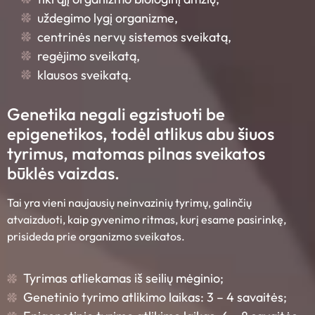
uždegimo lygį organizme,
centrinės nervų sistemos sveikatą,
regėjimo sveikatą,
klausos sveikatą.
Genetika negali egzistuoti be
epigenetikos, todėl atlikus abu šiuos
tyrimus, matomas pilnas sveikatos
būklės vaizdas.
Tai yra vieni naujausių neinvazinių tyrimų, galinčių
atvaizduoti, kaip gyvenimo ritmas, kurį esame pasirinkę,
prisideda prie organizmo sveikatos.
Tyrimas atliekamas iš seilių mėginio;
Genetinio tyrimo atlikimo laikas: 3 – 4 savaitės;