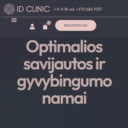
I-V 9-18 val. +370 686 11311
0
REGISTRACIJA
Optimalios
savijautos ir
gyvybingumo
namai