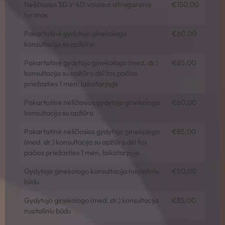
Nėščiosios 3D ir 4D vaisiaus ultragarsinis
€150,00
tyrimas
Pakartotinė gydytojo ginekologo
€60,00
konsultacija su apžiūra
Pakartotinė gydytojo ginekologo (med. dr.)
€85,00
konsultacija su apžiūra dėl tos pačios
priežasties 1 mėn. laikotarpyje
Pakartotinė nėščiosios gydytojo ginekologo
€60,00
konsultacija su apžiūra
Pakartotinė nėščiosios gydytojo ginekologo
€85,00
(med. dr.) konsultacija su apžiūra dėl tos
pačios priežasties 1 mėn. laikotarpyje
Gydytojo ginekologo konsultacija nuotoliniu
€50,00
būdu
Gydytojo ginekologo (med. dr.) konsultacija
€85,00
nuotoliniu būdu