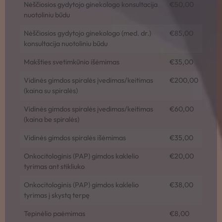
Nėščiosios gydytojo ginekologo konsultacija
€50,00
nuotoliniu būdu
Nėščiosios gydytojo ginekologo (med. dr.)
€85,00
konsultacija nuotoliniu būdu
Makšties svetimkūnio išėmimas
€35,00
Vidinės gimdos spiralės įvedimas/keitimas
€200,00
(kaina su spiralės)
Vidinės gimdos spiralės įvedimas/keitimas
€60,00
(kaina be spiralės)
Vidinės gimdos spiralės išėmimas
€35,00
Onkocitologinis (PAP) gimdos kaklelio
€20,00
tyrimas ant stikliuko
Onkocitologinis (PAP) gimdos kaklelio
€38,00
tyrimas į skystą terpę
Tepinėlio paėmimas
€8,00