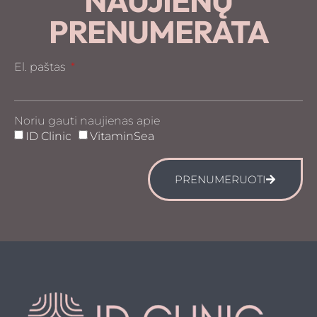
NAUJIENŲ
PRENUMERATA
El. paštas
Noriu gauti naujienas apie
ID Clinic
VitaminSea
PRENUMERUOTI