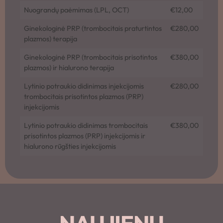
Nuograndų paėmimas (LPL, OCT)
€12,00
Ginekologinė PRP (trombocitais praturtintos
€280,00
plazmos) terapija
Ginekologinė PRP (trombocitais prisotintos
€380,00
plazmos) ir hialurono terapija
Lytinio potraukio didinimas injekcijomis
€280,00
trombocitais prisotintos plazmos (PRP)
injekcijomis
Lytinio potraukio didinimas trombocitais
€380,00
prisotintos plazmos (PRP) injekcijomis ir
hialurono rūgšties injekcijomis