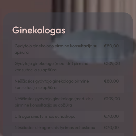
Ginekologas
Gydytojo ginekologo pirminė konsultacija su
€80,00
apžiūra
Gydytojo ginekologo (med. dr.) pirminė
€109,00
konsultacija su apžiūra
Nėščiosios gydytojo ginekologo pirminė
€80,00
konsultacija su apžiūra
Nėščiosios gydytojo ginekologo (med. dr.)
€109,00
pirminė konsultacija su apžiūra
Ultragarsinis tyrimas echoskopu
€70,00
Nėščiosios ultragarsinis tyrimas echoskopu
€70,00