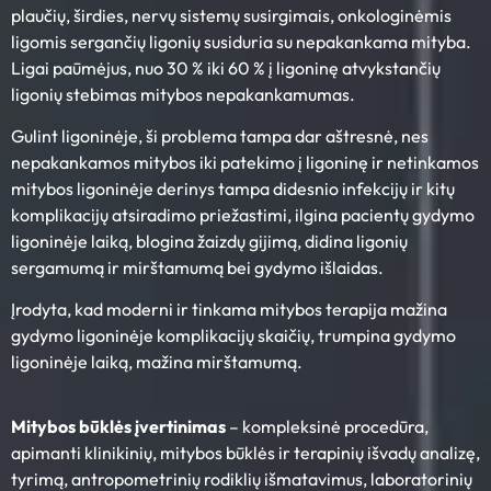
plaučių, širdies, nervų sistemų susirgimais, onkologinėmis
ligomis sergančių ligonių susiduria su nepakankama mityba.
Ligai paūmėjus, nuo 30 % iki 60 % į ligoninę atvykstančių
ligonių stebimas mitybos nepakankamumas.
Gulint ligoninėje, ši problema tampa dar aštresnė, nes
nepakankamos mitybos iki patekimo į ligoninę ir netinkamos
mitybos ligoninėje derinys tampa didesnio infekcijų ir kitų
komplikacijų atsiradimo priežastimi, ilgina pacientų gydymo
ligoninėje laiką, blogina žaizdų gijimą, didina ligonių
sergamumą ir mirštamumą bei gydymo išlaidas.
Įrodyta, kad moderni ir tinkama mitybos terapija mažina
gydymo ligoninėje komplikacijų skaičių, trumpina gydymo
ligoninėje laiką, mažina mirštamumą.
Mitybos būklės įvertinimas
– kompleksinė procedūra,
apimanti klinikinių, mitybos būklės ir terapinių išvadų analizę,
tyrimą, antropometrinių rodiklių išmatavimus, laboratorinių