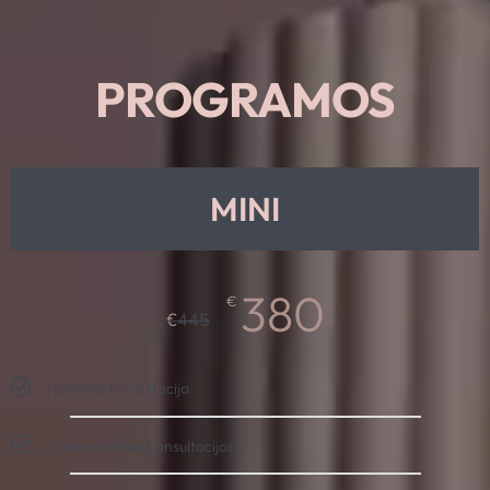
PROGRAMOS
MINI
380
€
€
445
1 pirminė konsultacija
2 pakartotinės konsultacijos