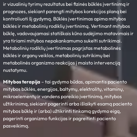
ir vizualinių tyrimų rezultatus bei fizinės būklės įvertinimą ir
prognozes, siekiant parengti mitybos korekcijos planą bei
kontroliuoti šį gydymą. Būklės įvertinimas apima mitybos
būklės ir metabolinių rodiklių įvertinimą. Vertinant mitybos
būklę, vadovaujamasi statiškais kūno sudėjimo matavimais ir
yra tiriami mitybos nepakankamumo sukelti sutrikimai.
Metabolinių rodiklių įvertinimas pagrįstas metabolinės
būklės ir organų veiklos, metabolinių sutrikimų bei
metabolinės organizmo reakcijos į maisto intervenciją
nustatymu.
Mitybos terapija
– tai gydymo būdas, apimantis paciento
mitybos būklės, energijos, baltymų, elektrolitų, vitaminų,
mikroelementų ir vandens poreikio įvertinimą, mitybos
užtikrinimą, siekiant pagerinti arba išlaikyti esamą paciento
mitybos būklę ir (arba) užtikrinti tinkamą gydymo eigą,
pagerinti organizmo funkcijas ir pagreitinti paciento
pasveikimą.