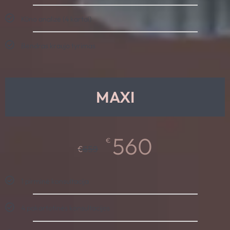
Kūno analizė (4 kartai)
Bendras kraujo tyrimas
MAXI
560
€
€
659
1 pirminė konsultacija
4 pakartotinės konsultacijos