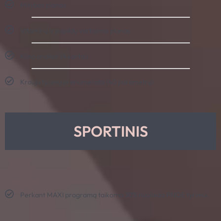
Mitybos planas
Vitaminų ir papildų vartojimo planas
Kūno analizė (4 kartai)
Kraujo tyrimų prenumerata (40 parametrų)
SPORTINIS
Perkant MAXI programą taikoma 30% nuolaida PNOE tyrimui