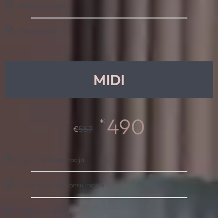
Mitybos planas
Kūno analizė
MIDI
490
€
€
557
1 pirminė konsultacija
4 pakartotinės konsultacijos
Mitybos planas