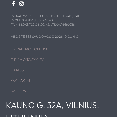
INOVATYVIOS DIETOLOGIJOS CENTRAS, UAB
ĮMONĖS KODAS: 305944266
PVM MOKĖTOJO KODAS: LT100014690316
VISOS TEISĖS SAUGOMOS © 2026 ID CLINIC
PRIVATUMO POLITIKA
PIRKIMO TAISYKLĖS
KAINOS
KONTAKTAI
KARJERA
KAUNO G. 32A, VILNIUS,