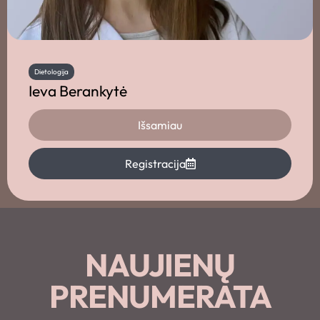
Dietologija
Ieva Berankytė
Išsamiau
Registracija
NAUJIENŲ
PRENUMERATA