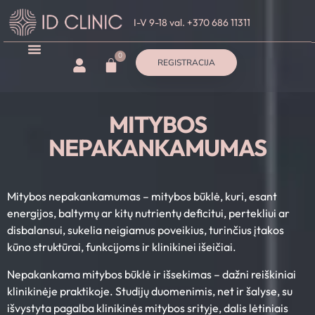
I-V 9-18 val. +370 686 11311
0
REGISTRACIJA
MITYBOS
NEPAKANKAMUMAS
Mitybos nepakankamumas – mitybos būklė, kuri, esant
energijos, baltymų ar kitų nutrientų deficitui, pertekliui ar
disbalansui, sukelia neigiamus poveikius, turinčius įtakos
kūno struktūrai, funkcijoms ir klinikinei išeičiai.
Nepakankama mitybos būklė ir išsekimas – dažni reiškiniai
klinikinėje praktikoje. Studijų duomenimis, net ir šalyse, su
išvystyta pagalba klinikinės mitybos srityje, dalis lėtiniais