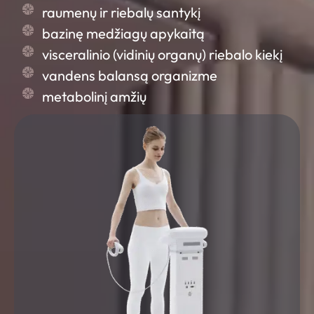
raumenų ir riebalų santykį
bazinę medžiagų apykaitą
visceralinio (vidinių organų) riebalo kiekį
vandens balansą organizme
metabolinį amžių