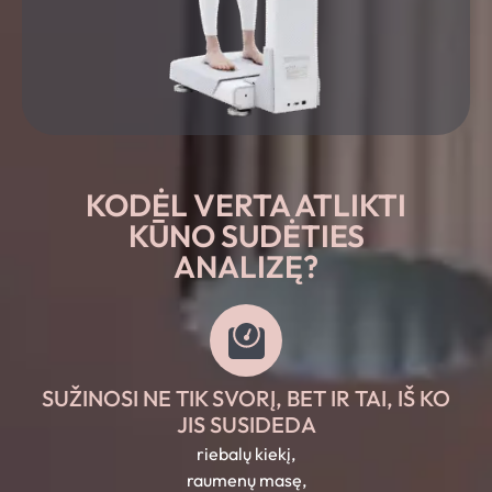
KODĖL VERTA ATLIKTI
KŪNO SUDĖTIES
ANALIZĘ?
SUŽINOSI NE TIK SVORĮ, BET IR TAI, IŠ KO
JIS SUSIDEDA
riebalų kiekį,
raumenų masę,