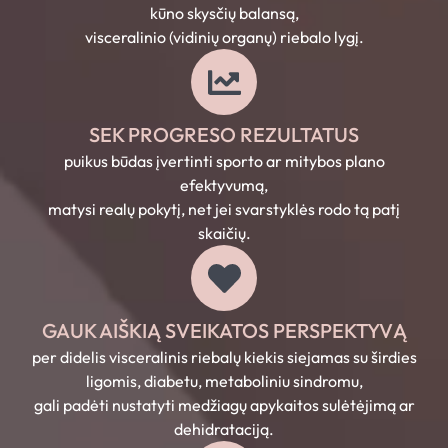
kūno skysčių balansą,
visceralinio (vidinių organų) riebalo lygį.
SEK PROGRESO REZULTATUS
puikus būdas įvertinti sporto ar mitybos plano
efektyvumą,
matysi realų pokytį, net jei svarstyklės rodo tą patį
skaičių.
GAUK AIŠKIĄ SVEIKATOS PERSPEKTYVĄ
per didelis visceralinis riebalų kiekis siejamas su širdies
ligomis, diabetu, metaboliniu sindromu,
gali padėti nustatyti medžiagų apykaitos sulėtėjimą ar
dehidrataciją.