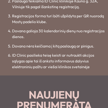
Paslauga teikiama ID Clinic klinikoje Kauno g. 32A,
Vilniuje tik pagal išankstinę registraciją.
Registracijos forma turi būti užpildyta per QR nuorodą
Mostų padelio klube.
Dovana galioja 30 kalendorinių dienų nuo registracijos
dienos.
Dovana nėra keičiama į kitą paslaugą ar pinigus.
ID Clinic pasilieka teisę keisti ar nutraukti akcijos
sąlygas apie tai iš anksto informavus dalyvius
elektroniniu paštu ar viešai klinikos svetainėje
NAUJIENŲ
PRENUMERATA