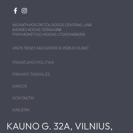
INOVATYVIOS DIETOLOGIJOS CENTRAS, UAB
ĮMONĖS KODAS: 305944266
PVM MOKĖTOJO KODAS: LT100014690316
VISOS TEISĖS SAUGOMOS © 2026 ID CLINIC
PRIVATUMO POLITIKA
PIRKIMO TAISYKLĖS
KAINOS
KONTAKTAI
KARJERA
KAUNO G. 32A, VILNIUS,