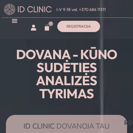
I-V 9-18 val. +370 686 11311
0
REGISTRACIJA
DOVANA - KŪNO
SUDĖTIES
ANALIZĖS
TYRIMAS
RE
ID CLINIC
DOVANOJA TAU