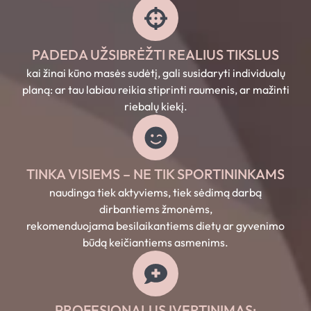
PADEDA UŽSIBRĖŽTI REALIUS TIKSLUS
kai žinai kūno masės sudėtį, gali susidaryti individualų
planą: ar tau labiau reikia stiprinti raumenis, ar mažinti
riebalų kiekį.
TINKA VISIEMS – NE TIK SPORTININKAMS
naudinga tiek aktyviems, tiek sėdimą darbą
dirbantiems žmonėms,
rekomenduojama besilaikantiems dietų ar gyvenimo
būdą keičiantiems asmenims.
PROFESIONALUS ĮVERTINIMAS: