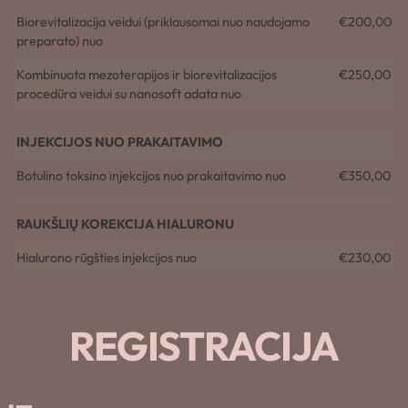
Biorevitalizacija veidui (priklausomai nuo naudojamo
€200,00
preparato) nuo
Kombinuota mezoterapijos ir biorevitalizacijos
€250,00
procedūra veidui su nanosoft adata nuo
INJEKCIJOS NUO PRAKAITAVIMO
Botulino toksino injekcijos nuo prakaitavimo nuo
€350,00
RAUKŠLIŲ KOREKCIJA HIALURONU
Hialurono rūgšties injekcijos nuo
€230,00
REGISTRACIJA