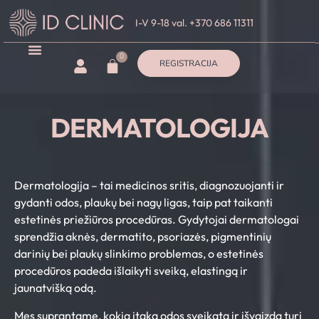
I-V 9-18 val. +370 686 11311
0
REGISTRACIJA
DERMATOLOGIJA
Dermatologija – tai medicinos sritis, diagnozuojanti ir
gydanti odos, plaukų bei nagų ligas, taip pat taikanti
estetinės priežiūros procedūras. Gydytojai dermatologai
sprendžia aknės, dermatito, psoriazės, pigmentinių
darinių bei plaukų slinkimo problemas, o estetinės
procedūros padeda išlaikyti sveiką, elastingą ir
jaunatvišką odą.
Mes suprantame, kokią įtaką odos sveikata ir išvaizda turi