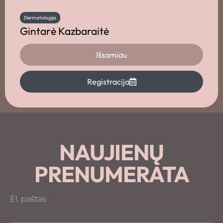
Dermatologija
Gintarė Kazbaraitė
Išsamiau
Registracija
NAUJIENŲ
PRENUMERATA
El. paštas