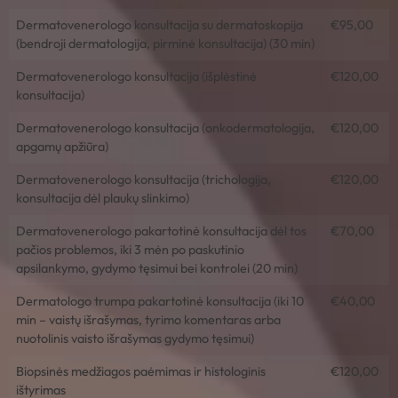
Dermatovenerologo konsultacija su dermatoskopija
€95,00
(bendroji dermatologija, pirminė konsultacija) (30 min)
Dermatovenerologo konsultacija (išplėstinė
€120,00
konsultacija)
Dermatovenerologo konsultacija (onkodermatologija,
€120,00
apgamų apžiūra)
Dermatovenerologo konsultacija (trichologija,
€120,00
konsultacija dėl plaukų slinkimo)
Dermatovenerologo pakartotinė konsultacija dėl tos
€70,00
pačios problemos, iki 3 mėn po paskutinio
apsilankymo, gydymo tęsimui bei kontrolei (20 min)
Dermatologo trumpa pakartotinė konsultacija (iki 10
€40,00
min – vaistų išrašymas, tyrimo komentaras arba
nuotolinis vaisto išrašymas gydymo tęsimui)
Biopsinės medžiagos paėmimas ir histologinis
€120,00
ištyrimas