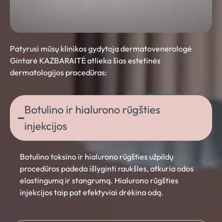
Patyrusi mūsų klinikos gydytoja dermatovenerologė
Gintarė KAZBARAITĖ atlieka šias estetinės
dermatologijos procedūras:
Botulino ir hialurono rūgšties
injekcijos
Botulino toksino ir hialurono rūgšties užpildų
procedūros padeda išlyginti raukšles, atkuria odos
elastingumą ir stangrumą. Hialurono rūgšties
injekcijos taip pat efektyviai drėkina odą.