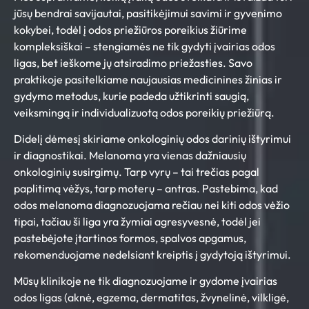
jūsų bendrai savijautai, pasitikėjimui savimi ir gyvenimo
kokybei, todėl į odos priežiūros poreikius žiūrime
kompleksiškai – stengiamės ne tik gydyti įvairias odos
ligas, bet ieškome jų atsiradimo priežasties. Savo
praktikoje pasitelkiame naujausias medicinines žinias ir
gydymo metodus, kurie padeda užtikrinti saugią,
veiksmingą ir individualizuotą odos poreikių priežiūrą.
Didelį dėmesį skiriame onkologinių odos darinių ištyrimui
ir diagnostikai. Melanoma yra vienas dažniausių
onkologinių susirgimų. Tarp vyrų – tai trečias pagal
paplitimą vėžys, tarp moterų – antras. Pastebima, kad
odos melanoma diagnozuojama rečiau nei kiti odos vėžio
tipai, tačiau ši liga yra žymiai agresyvesnė, todėl jei
pastebėjote įtartinos formos, spalvos apgamus,
rekomenduojame nedelsiant kreiptis į gydytoją ištyrimui.
Mūsų klinikoje ne tik diagnozuojame ir gydome įvairias
odos ligas (aknė, egzema, dermatitas, žvynelinė, vilkligė,