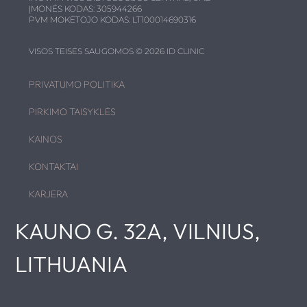
ĮMONĖS KODAS: 305944266
PVM MOKĖTOJO KODAS: LT100014690316
VISOS TEISĖS SAUGOMOS © 2026 ID CLINIC
PRIVATUMO POLITIKA
PIRKIMO TAISYKLĖS
KAINOS
KONTAKTAI
KARJERA
KAUNO G. 32A, VILNIUS,
LITHUANIA