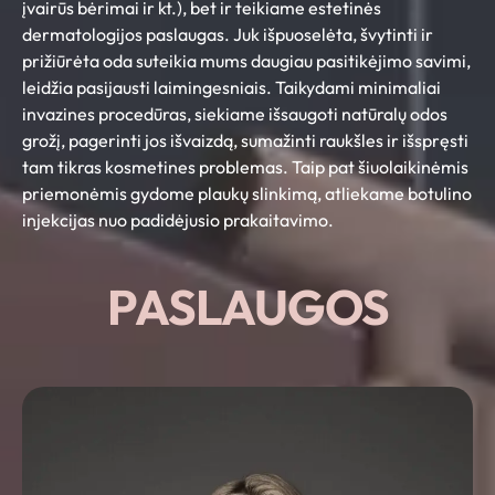
įvairūs bėrimai ir kt.), bet ir teikiame estetinės
dermatologijos paslaugas. Juk išpuoselėta, švytinti ir
prižiūrėta oda suteikia mums daugiau pasitikėjimo savimi,
leidžia pasijausti laimingesniais. Taikydami minimaliai
invazines procedūras, siekiame išsaugoti natūralų odos
grožį, pagerinti jos išvaizdą, sumažinti raukšles ir išspręsti
tam tikras kosmetines problemas. Taip pat šiuolaikinėmis
priemonėmis gydome plaukų slinkimą, atliekame botulino
injekcijas nuo padidėjusio prakaitavimo.
PASLAUGOS