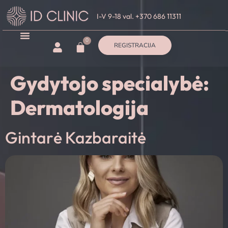
I-V 9-18 val. +370 686 11311
0
REGISTRACIJA
Gydytojo specialybė:
Dermatologija
Gintarė Kazbaraitė