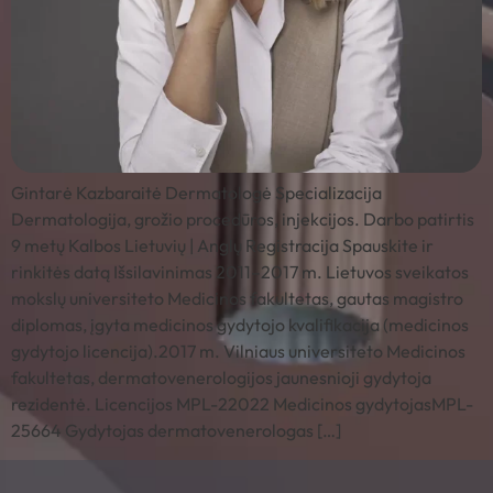
Gintarė Kazbaraitė Dermatologė Specializacija
Dermatologija, grožio procedūros, injekcijos. Darbo patirtis
9 metų Kalbos Lietuvių | Anglų Registracija Spauskite ir
rinkitės datą Išsilavinimas 2011–2017 m. Lietuvos sveikatos
mokslų universiteto Medicinos fakultetas, gautas magistro
diplomas, įgyta medicinos gydytojo kvalifikacija (medicinos
gydytojo licencija).2017 m. Vilniaus universiteto Medicinos
fakultetas, dermatovenerologijos jaunesnioji gydytoja
rezidentė. Licencijos MPL-22022 Medicinos gydytojasMPL-
25664 Gydytojas dermatovenerologas […]