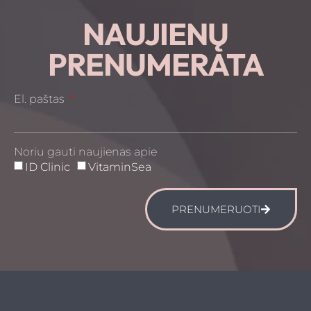
NAUJIENŲ
PRENUMERATA
El. paštas
Noriu gauti naujienas apie
ID Clinic
VitaminSea
PRENUMERUOTI