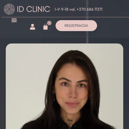
I-V 9-18 val. +370 686 11311
0
REGISTRACIJA