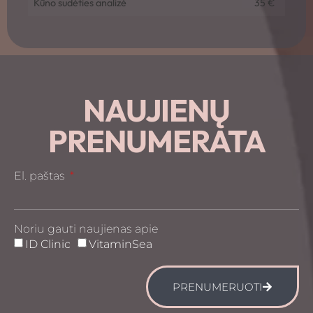
Kūno sudėties analizė
35 €
NAUJIENŲ
PRENUMERATA
El. paštas
Noriu gauti naujienas apie
ID Clinic
VitaminSea
PRENUMERUOTI