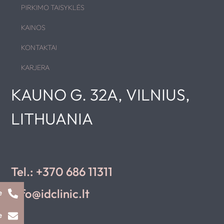
PIRKIMO TAISYKLĖS
KAINOS
KONTAKTAI
KARJERA
KAUNO G. 32A, VILNIUS,
LITHUANIA
Tel.: +370 686 11311
info@idclinic.lt
e
e