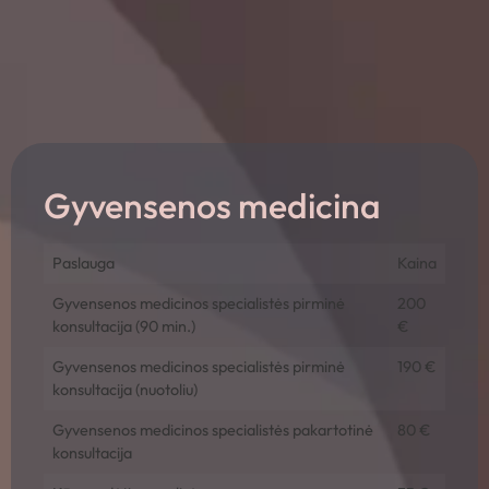
Gyvensenos medicina
Paslauga
Kaina
Gyvensenos medicinos specialistės pirminė
200
konsultacija (90 min.)
€
Gyvensenos medicinos specialistės pirminė
190 €
konsultacija (nuotoliu)
Gyvensenos medicinos specialistės pakartotinė
80 €
konsultacija