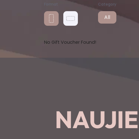
Format
Category
All
No Gift Voucher Found!
NAUJI