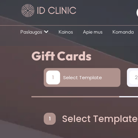
Paslaugos
Kainos
Apie mus
Komanda
Gift Cards
1
2
Select Template
Select Template
1