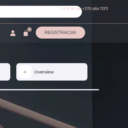
I-V 9-18 val. +370 686 11311
0
REGISTRACIJA
4
Overview