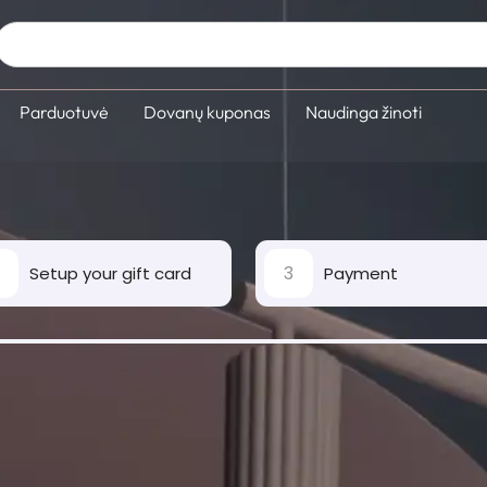
Parduotuvė
Dovanų kuponas
Naudinga žinoti
3
Setup your gift card
Payment