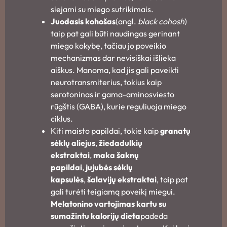
siejami su miego sutrikimais.
Juodasis kohošas
(angl.
black cohosh
)
taip pat gali būti naudingas gerinant
miego kokybę, tačiau jo poveikio
mechanizmas dar nevisiškai išlieka
aiškus. Manoma, kad jis gali paveikti
neurotransmiterius, tokius kaip
serotoninas ir gama-aminosviesto
rūgštis (GABA), kurie reguliuoja miego
ciklus.
Kiti maisto papildai, tokie kaip
granatų
sėklų aliejus
,
žiedadulkių
ekstraktai
,
maka šaknų
papildai
,
jujubės sėklų
kapsulės
,
šalavijų ekstraktai
, taip pat
gali turėti teigiamą poveikį miegui.
Melatonino vartojimas kartu su
sumažintu kalorijų dieta
padeda