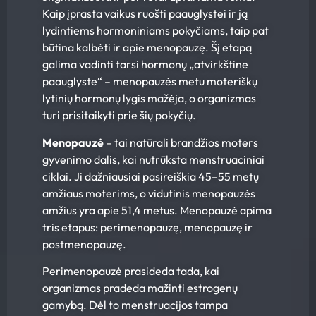
Kaip įprasta vaikus ruošti paauglystei ir ją
lydintiems hormoniniams pokyčiams, taip pat
būtina kalbėti ir apie menopauzę. Šį etapą
galima vadinti tarsi hormonų „atvirkštine
paauglyste“ – menopauzės metu moteriškų
lytinių hormonų lygis mažėja, o organizmas
turi prisitaikyti prie šių pokyčių.
Menopauzė
– tai natūrali brandžios moters
gyvenimo dalis, kai nutrūksta menstruaciniai
ciklai. Ji dažniausiai pasireiškia 45–55 metų
amžiaus moterims, o vidutinis menopauzės
amžius yra apie 51,4 metus. Menopauzė apima
tris etapus: perimenopauzę, menopauzę ir
postmenopauzę.
Perimenopauzė prasideda tada, kai
organizmas pradeda mažinti estrogenų
gamybą. Dėl to menstruacijos tampa