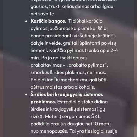
gausios, trukti kelias dienas arba ilgiau
nei savaitę.
Karščio bangos.
Tipiškai karščio
pylimas jaučiamas kaip ūmi karščio
banga prasidedanti viršutinėje krūtinės
dalyje ir veide, greitai išplintanti po visą
liemenį. Karščio pylimas trunka apie 2-4
min. Po jo gali sekti gausus
prakaitavimas – „prakaito pylimas“,
smarkus širdies plakimas, nerimas.
Paleidžiančiu mechanizmu gali būti
aštrus maistas arba alkoholis.
Širdies bei kraujagyslių sistemos
problemos.
Estradiolio stoka didina
širdies ir kraujagyslių sistemos ligų
riziką. Moterų sergamumas ŠKL
padidėja praėjus daugiau nei 10 metų
nuo menopauzės. Tai yra tiesiogiai susiję