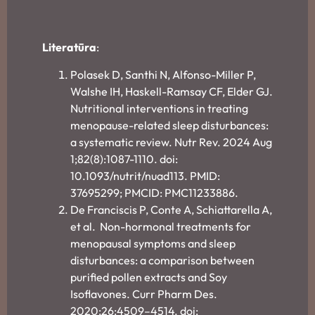
Literatūra
:
Polasek D, Santhi N, Alfonso-Miller P,
Walshe IH, Haskell-Ramsay CF, Elder GJ.
Nutritional interventions in treating
menopause-related sleep disturbances:
a systematic review. Nutr Rev. 2024 Aug
1;82(8):1087-1110. doi:
10.1093/nutrit/nuad113. PMID:
37695299; PMCID: PMC11233886.
De Franciscis P, Conte A, Schiattarella A,
et al. Non-hormonal treatments for
menopausal symptoms and sleep
disturbances: a comparison between
purified pollen extracts and Soy
Isoflavones. Curr Pharm Des.
2020;26:4509–4514. doi: