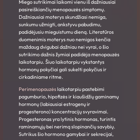
Miego sutrikimai laikomi vienu iš dažniausiai
pasireiškiančių menopauzės simptomų.
Dažniausiai moterys skundžiasi nemiga,
sunkumu užmigti, ankstyvu pabudimu,
padidėjusiu mieguistumu dieną. Literatūros
duomenimis moterys nuo nemigos kenčia
maždaug dvigubai dažniau nei vyrai, o šio
sutrikimo dažnis žymiai padidėja menopauzės
laikotarpiu. Šiuo laikotarpiu vykstantys
hormonų pokyčiai gali sukelti pokyčius ir
cirkadiniame ritme.
Perimenopauzės
laikotarpiu pastebimi
pagumburio, hipofizės ir kiaušidžių gaminamų
hormonų (labiausiai estrogenų ir
progesterono) koncentracijų svyravimai.
Progesteronas yra lytinis hormonas, turintis
raminamųjų bei nerimą slopinančių savybių.
Sutrikus šio hormono gamybai ir sekrecijai,