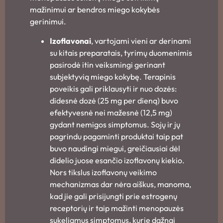
mažinimui ar bendros miego kokybės
gerinimui.
Izoflavonai
, vartojami vieni ar derinami
su kitais preparatais, tyrimų duomenimis
pasirodė itin veiksmingi gerinant
subjektyvią miego kokybę. Terapinis
poveikis gali priklausyti ir nuo dozės:
didesnė dozė (25 mg per dieną) buvo
efektyvesnė nei mažesnė (12,5 mg)
gydant nemigos simptomus. Sojų ir jų
pagrindu pagaminti produktai taip pat
buvo naudingi miegui, greičiausiai dėl
didelio juose esančio izoflavonų kiekio.
Nors tikslus izoflavonų veikimo
mechanizmas dar nėra aiškus, manoma,
kad jie gali prisijungti prie estrogenų
receptorių ir taip mažinti menopauzės
sukeliamus simptomus, kurie dažnai