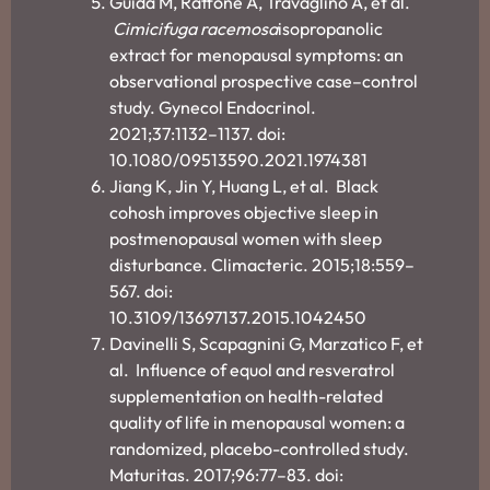
Guida M, Raffone A, Travaglino A, et al.
Cimicifuga racemosa
isopropanolic
extract for menopausal symptoms: an
observational prospective case–control
study. Gynecol Endocrinol.
2021;37:1132–1137. doi:
10.1080/09513590.2021.1974381
Jiang K, Jin Y, Huang L, et al. Black
cohosh improves objective sleep in
postmenopausal women with sleep
disturbance. Climacteric. 2015;18:559–
567. doi:
10.3109/13697137.2015.1042450
Davinelli S, Scapagnini G, Marzatico F, et
al. Influence of equol and resveratrol
supplementation on health-related
quality of life in menopausal women: a
randomized, placebo-controlled study.
Maturitas. 2017;96:77–83. doi: