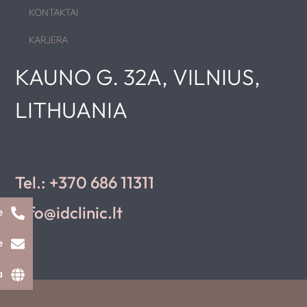
KONTAKTAI
KARJERA
KAUNO G. 32A, VILNIUS,
LITHUANIA
Tel.: +370 686 11311
info@idclinic.lt
e
e
a