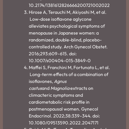
10.2174/1381612826666200721002022
Hirose A, Terauchi M, Akiyoshi M, et al.
Low-dose isoflavone aglycone
alleviates psychological symptoms of
menopause in Japanese women: a
randomized, double-blind, placebo-
controlled study. Arch Gynecol Obstet.
2016;293:609–615. doi:
10.1007/s00404-015-3849-0
Maffei S, Franchini M, Fortunato L, et al.
Long-term effects of a combination of
isoflavones,
Agnus
castus
and
Magnolia
extracts on
climacteric symptoms and
cardiometabolic risk profile in
postmenopausal women. Gynecol
Endocrinol. 2022;38:339–344. doi:
10.1080/09513590.2022.2047171