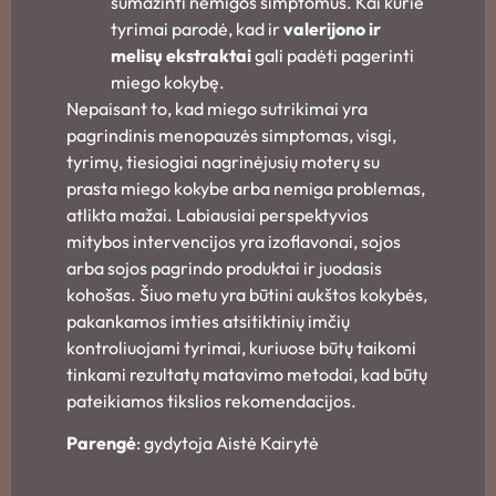
sumažinti nemigos simptomus. Kai kurie
tyrimai parodė, kad ir
valerijono ir
melisų ekstraktai
gali padėti pagerinti
miego kokybę.
Nepaisant to, kad miego sutrikimai yra
pagrindinis menopauzės simptomas, visgi,
tyrimų, tiesiogiai nagrinėjusių moterų su
prasta miego kokybe arba nemiga problemas,
atlikta mažai. Labiausiai perspektyvios
mitybos intervencijos yra izoflavonai, sojos
arba sojos pagrindo produktai ir juodasis
kohošas. Šiuo metu yra būtini aukštos kokybės,
pakankamos imties atsitiktinių imčių
kontroliuojami tyrimai, kuriuose būtų taikomi
tinkami rezultatų matavimo metodai, kad būtų
pateikiamos tikslios rekomendacijos.
Pareng
ė
: gydytoja Aistė Kairytė