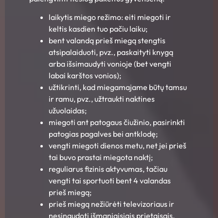
laikytis miego režimo: eiti miegoti ir
keltis kasdien tuo pačiu laiku;
bent valandą prieš miegą stengtis
atsipalaiduoti, pvz., paskaityti knygą
arba išsimaudyti vonioje (bet vengti
labai karštos vonios);
užtikrinti, kad miegamajame būtų tamsu
ir ramu, pvz., užtraukti naktines
užuolaidas;
miegoti ant patogaus čiužinio, pasirinkti
patogias pagalves bei antklodę;
vengti miegoti dienos metu, net jei prieš
tai buvo prastai miegota naktį;
reguliarus fizinis aktyvumas, tačiau
vengti tai sportuoti bent 4 valandas
prieš miegą;
prieš miegą nežiūrėti televizoriaus ir
nesinaudoti išmaniaisiais prietaisais,