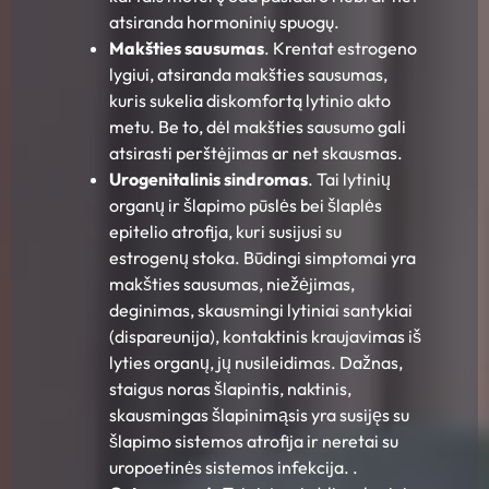
atsiranda hormoninių spuogų.
Makšties sausumas
. Krentat estrogeno
lygiui, atsiranda makšties sausumas,
kuris sukelia diskomfortą lytinio akto
metu. Be to, dėl makšties sausumo gali
atsirasti perštėjimas ar net skausmas.
Urogenitalinis sindromas
. Tai lytinių
organų ir šlapimo pūslės bei šlaplės
epitelio atrofija, kuri susijusi su
estrogenų stoka. Būdingi simptomai yra
makšties sausumas, niežėjimas,
deginimas, skausmingi lytiniai santykiai
(dispareunija), kontaktinis kraujavimas iš
lyties organų, jų nusileidimas. Dažnas,
staigus noras šlapintis, naktinis,
skausmingas šlapinimąsis yra susijęs su
šlapimo sistemos atrofija ir neretai su
uropoetinės sistemos infekcija. .