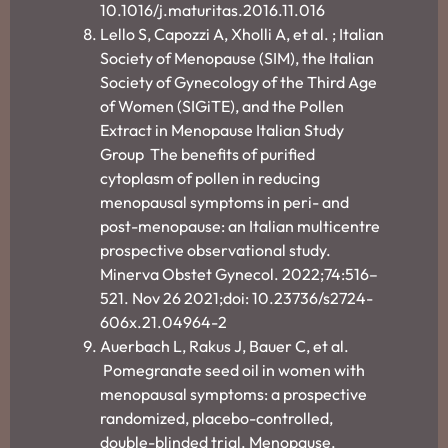
10.1016/j.maturitas.2016.11.016
Lello S, Capozzi A, Xholli A, et al. ; Italian
Society of Menopause (SIM), the Italian
Society of Gynecology of the Third Age
of Women (SIGiTE), and the Pollen
Extract in Menopause Italian Study
Group The benefits of purified
cytoplasm of pollen in reducing
menopausal symptoms in peri- and
post-menopause: an Italian multicentre
prospective observational study.
Minerva Obstet Gynecol. 2022;74:516–
521. Nov 26 2021;doi: 10.23736/s2724-
606x.21.04964-2
Auerbach L, Rakus J, Bauer C, et al.
Pomegranate seed oil in women with
menopausal symptoms: a prospective
randomized, placebo-controlled,
double-blinded trial. Menopause.