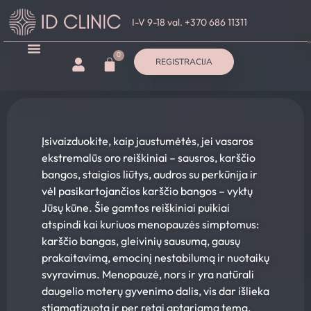
I-V 9-18 val. +370 686 11311
0
REGISTRACIJA
Įsivaizduokite, kaip jaustumėtės, jei vasaros
ekstremalūs oro reiškiniai – sausros, karščio
bangos, staigios liūtys, audros su perkūnija ir
vėl pasikartojančios karščio bangos – vyktų
Jūsų kūne. Šie gamtos reiškiniai puikiai
atspindi kai kuriuos menopauzės simptomus:
karščio bangas, gleivinių sausumą, gausų
prakaitavimą, emocinį nestabilumą ir nuotaikų
svyravimus. Menopauzė, nors ir yra natūrali
daugelio moterų gyvenimo dalis, vis dar išlieka
stigmatizuota ir per retai aptariama tema.