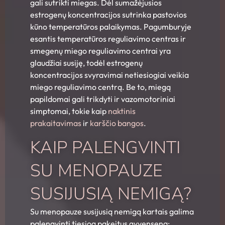
gali sutrikti miegas. Dėl sumažėjusios
estrogenų koncentracijos sutrinka pastovios
kūno temperatūros palaikymas. Pagumburyje
esantis temperatūros reguliavimo centras ir
smegenų miego reguliavimo centrai yra
glaudžiai susiję, todėl estrogenų
koncentracijos svyravimai netiesiogiai veikia
miego reguliavimo centrą. Be to, miegą
papildomai gali trikdyti ir vazomotoriniai
simptomai, tokie kaip
naktinis
prakaitavimas
ir
karščio bangos
.
KAIP PALENGVINTI
SU MENOPAUZE
SUSIJUSIĄ NEMIGĄ?
Su menopauze susijusią nemigą kartais galima
palengvinti tiesiog pakeitus gyvenseną: