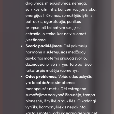
dirglumas, mieguistumas, nemiga,
sutrikusi atmintis, koncentracijos stoka,
energijos trūkumas, sumažėjęs lytinis
potraukis, agorafobija, panikos
priepuoliai) tai pat yra susiję su
estradiolio stoka, kas ne visuomet
įvertinama.
Svorio padidėjimas.
Dėl pakitusių
hormonų ir sulėtėjusios medžiagų
apykaitos moterys priauga svorio,
dažniausiai pilvo srityje. Taip pat šiuo
laikotarpiu mažėja raumenys.
Odos problemos.
Veido odos pokyčiai
yra labai dažnas simptomas
menopauzės metu. Dėl estrogeno
sumažėjimo oda ypač išsausėja, tampa
plonesnė, išryškėja raukšlės. O kadangi
vyriškų hormonų kiekis nepakinta,
kartais moterų oda pasidaro riebi ar net