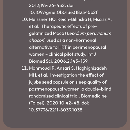
2012;19:426–432. doi:
10.1097/gme.0b013e3182345b2f
Meissner HO, Reich-Bilinska H, Mscisz A,
et al. Therapeutic effects of pre-
gelatinized Maca (
Lepidium peruvianum
chacon
) used as a non-hormonal
alternative to HRT in perimenopausal
women – clinical pilot study. Int J
Biomed Sci. 2006;2:143–159.
Mahmoudi R, Ansari S, Haghighizadeh
MH, et al. Investigation the effect of
jujube seed capsule on sleep quality of
postmenopausal women: a double-blind
randomized clinical trial. Biomedicine
(Taipei). 2020;10:42–48. doi:
10.37796/2211-8039.1038