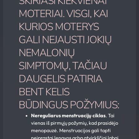
SKIRIASI KIEKVIENAI
MOTERIAI. VISGI, KAI
KURIOS MOTERYS
GALI NEJAUSTI JOKIŲ
NEMALONIŲ
SIMPTOMŲ, TAČIAU
DAUGELIS PATIRIA
BENT KELIS
BŪDINGUS POŽYMIUS:
Nereguliarus menstruacijų ciklas
. Tai
vienas iš pirmųjų požymių, kad prasidėjo
menopauzė. Menstruacijos gali tapti
neįprastai lengvos arba atvirkščiai labai