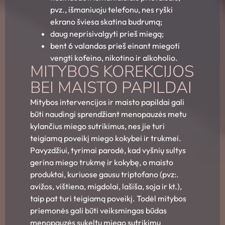
pvz., išmaniuoju telefonu, nes ryški
ekrano šviesa skatina budrumą;
daug neprisivalgyti prieš miegą;
bent 6 valandas prieš einant miegoti
vengti kofeino, nikotino ir alkoholio.
MITYBOS KOREKCIJOS
BEI MAISTO PAPILDAI
Mitybos intervencijos ir maisto papildai gali
būti naudingi sprendžiant menopauzės metu
kylančius miego sutrikimus, nes jie turi
teigiamą poveikį miego kokybei ir trukmei.
Pavyzdžiui, tyrimai parodė, kad vyšnių sultys
gerina miego trukmę ir kokybę, o maisto
produktai, kuriuose gausu triptofano (pvz:.
avižos, vištiena, migdolai, lašiša, soja ir kt.),
taip pat turi teigiamą poveikį. Todėl mitybos
priemonės gali būti veiksmingas būdas
menopauzės sukeltų miego sutrikimų