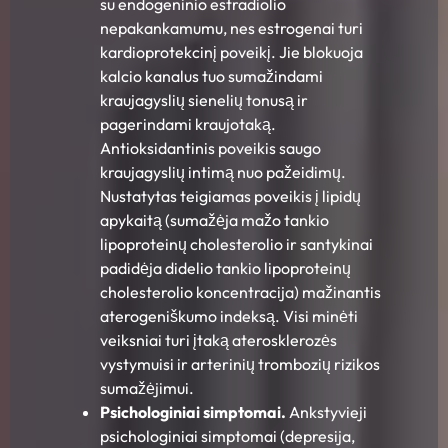
su endogeninio estradiolio
nepakankamumu, nes estrogenai turi
kardioprotekcinį poveikį. Jie blokuoja
kalcio kanalus tuo sumažindami
kraujagyslių sienelių tonusą ir
pagerindami kraujotaką.
Antioksidantinis poveikis saugo
kraujagyslių intimą nuo pažeidimų.
Nustatytas teigiamas poveikis į lipidų
apykaitą (sumažėja mažo tankio
lipoproteinų cholesterolio ir santykinai
padidėja didelio tankio lipoproteinų
cholesterolio koncentracija) mažinantis
aterogeniškumo indeksą. Visi minėti
veiksniai turi įtaką aterosklerozės
vystymuisi ir arterinių trombozių rizikos
sumažėjimui.
Psichologiniai simptomai.
Ankstyvieji
psichologiniai simptomai (depresija,