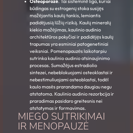
Osteoporozė
. Tai sisteminė liga, kuriai
būdingas su estrogenų stoka susijęs
mažėjantis kaulų tankis, lemiantis
padidėjusią lūžių riziką. Kaulų mineralų
kiekio mažėjimas, kaulinio audinio
architektūros pokyčiai ir padidėjęs kaulų
trapumas yra esminiai patogenetiniai
veiksniai. Pomenopauzės laikotarpiu
sutrinka kaulinio audinio atsinaujinimo
procesas. Sumažėjus estradiolio
sintezei, nebeblokuojami osteoklastai ir
nebestimuliuojami osteoblastai, todėl
kaulo masės prarandama daugiau negu
atstatoma. Kaulinio audinio rezorbcija ir
praradimas pasidaro greitesnis nei
atstatymas ir formavimas.
MIEGO SUTRIKIMAI
IR MENOPAUZĖ