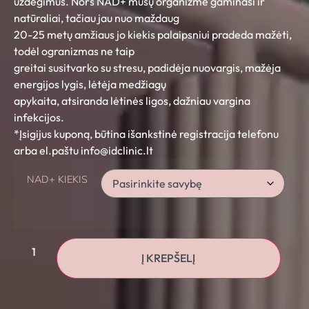
uždegimus. Nors NAD+ mūsų organizme gaminasi ir
natūraliai, tačiau jau nuo maždaug
20-25 metų amžiaus jo kiekis palaipsniui pradeda mažėti,
todėl ogranizmas ne taip
greitai susitvarko su stresu, padidėja nuovargis, mažėja
energijos lygis, lėtėja medžiagų
apykaita, atsiranda lėtinės ligos, dažniau vargina
infekcijos.
*Įsigijus kuponą, būtina išankstinė registracija telefonu
arba el.paštu info@idclinic.lt
NAD+ KIEKIS
Į KREPŠELĮ