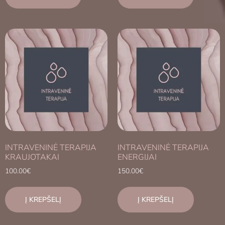
INTRAVENINĖ TERAPIJA
INTRAVENINĖ TERAPIJA
KRAUJOTAKAI
ENERGIJAI
100.00
€
150.00
€
Į KREPŠELĮ
Į KREPŠELĮ