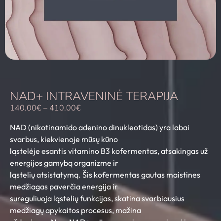
NAD+ INTRAVENINĖ TERAPIJA
140.00
€
–
410.00
€
NAD (nikotinamido adenino dinukleotidas) yra labai
svarbus, kiekvienoje mūsų kūno
ląstelėje esantis vitamino B3 kofermentas, atsakingas už
energijos gamybą organizme ir
ląstelių atsistatymą. Šis kofermentas gautas maistines
medžiagas paverčia energija ir
sureguliuoja ląstelių funkcijas, skatina svarbiausius
medžiagų apykaitos procesus, mažina