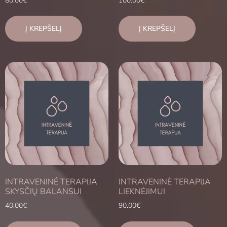
80.00
€
100.00
€
Į KREPŠELĮ
Į KREPŠELĮ
INTRAVENINĖ TERAPIJA
INTRAVENINĖ TERAPIJA
SKYSČIŲ BALANSUI
LIEKNĖJIMUI
40.00
€
90.00
€