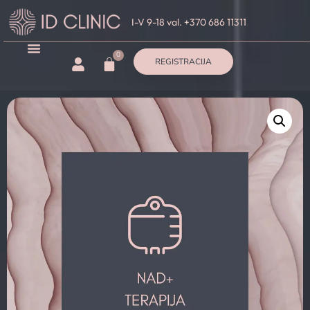
I-V 9-18 val. +370 686 11311
0
REGISTRACIJA