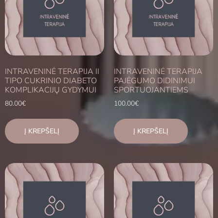
INTRAVENINĖ TERAPIJA II
INTRAVENINĖ TERAPIJA
TIPO CUKRINIO DIABETO
PAJĖGUMO DIDINIMUI
KOMPLIKACIJŲ GYDYMUI
SPORTUOJANTIEMS
80.00
€
100.00
€
Į KREPŠELĮ
Į KREPŠELĮ