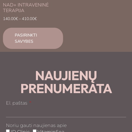
NAD+ INTRAVENINĖ
TERAPIJA
140.00
€
–
410.00
€
PASIRINKTI
SAVYBES
NAUJIENŲ
PRENUMERATA
El. paštas
Noriu gauti naujienas apie
ID Clinic
VitaminSea