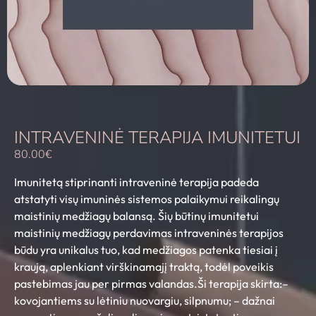
INTRAVENINĖ TERAPIJA IMUNITETUI
80.00
€
Imunitetą stiprinanti intraveninė terapija padeda
atstatyti visų imuninės sistemos palaikymui reikalingų
maistinių medžiagų balansą. Šių būtinų imunitetui
maistinių medžiagų perdavimas intraveninės terapijos
būdu yra unikalus tuo, kad medžiagos patenka tiesiai į
kraują, aplenkiant virškinamajį traktą, todėl poveikis
pastebimas jau per pirmas valandas.Ši terapija skirta:–
kovojantiems su lėtiniu nuovargiu, silpnumu; – dažnai