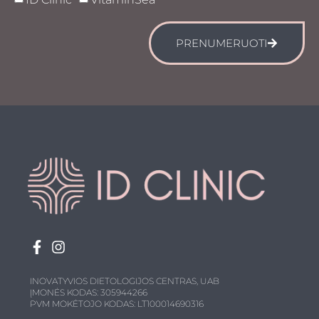
PRENUMERUOTI
INOVATYVIOS DIETOLOGIJOS CENTRAS, UAB
ĮMONĖS KODAS: 305944266
PVM MOKĖTOJO KODAS: LT100014690316