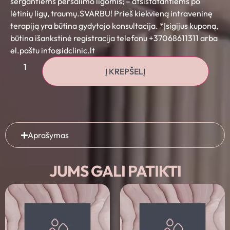
sergantiems peršalimo ligomis; – atsistatantiems po
lėtinių ligų, traumų.SVARBU! Prieš kiekvieną intraveninę
terapiją yra būtina gydytojo konsultacija. *Įsigijus kuponą,
būtina išankstinė registracija telefonu +37068611311 arba
el.paštu info@idclinic.lt
Į KREPŠELĮ
Aprašymas
JUMS GALI PATIKTI