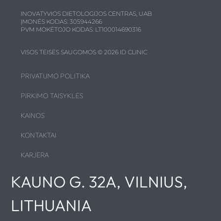
INOVATYVIOS DIETOLOGIJOS CENTRAS, UAB
ĮMONĖS KODAS: 305944266
PVM MOKĖTOJO KODAS: LT100014690316
VISOS TEISĖS SAUGOMOS © 2026 ID CLINIC
PRIVATUMO POLITIKA
PIRKIMO TAISYKLĖS
KAINOS
KONTAKTAI
KARJERA
KAUNO G. 32A, VILNIUS,
LITHUANIA