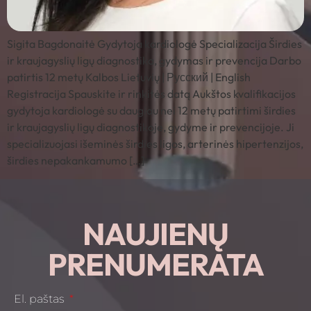
Sigita Bagdonaitė Gydytoja kardiologė Specializacija Širdies
ir kraujagyslių ligų diagnostika, gydymas ir prevencija Darbo
patirtis 12 metų Kalbos Lietuvių | Русский | English
Registracija Spauskite ir rinkitės datą Aukštos kvalifikacijos
gydytoja kardiologė su daugiau nei 12 metų patirtimi širdies
ir kraujagyslių ligų diagnostikoje, gydyme ir prevencijoje. Ji
specializuojasi išeminės širdies ligos, arterinės hipertenzijos,
širdies nepakankamumo […]
NAUJIENŲ
PRENUMERATA
El. paštas