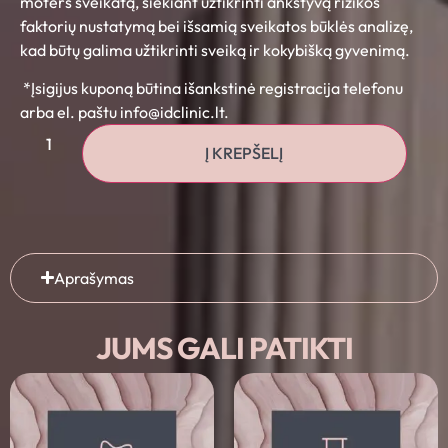
moters sveikatą, siekiant užtikrinti ankstyvą rizikos
faktorių nustatymą bei išsamią sveikatos būklės analizę,
kad būtų galima užtikrinti sveiką ir kokybišką gyvenimą.
*Įsigijus kuponą būtina išankstinė registracija telefonu
arba el. paštu info@idclinic.lt.
Į KREPŠELĮ
Aprašymas
JUMS GALI PATIKTI