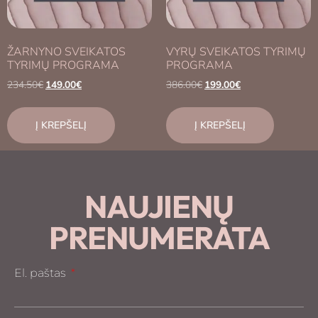
ŽARNYNO SVEIKATOS
VYRŲ SVEIKATOS TYRIMŲ
TYRIMŲ PROGRAMA
PROGRAMA
234.50
€
149.00
€
386.00
€
199.00
€
Į KREPŠELĮ
Į KREPŠELĮ
NAUJIENŲ
PRENUMERATA
El. paštas