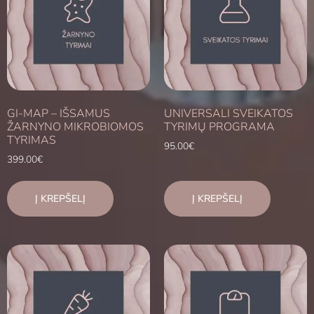
GI-MAP – IŠSAMUS
UNIVERSALI SVEIKATOS
ŽARNYNO MIKROBIOMOS
TYRIMŲ PROGRAMA
TYRIMAS
95.00
€
399.00
€
Į KREPŠELĮ
Į KREPŠELĮ