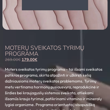
MOTERŲ SVEIKATOS TYRIMŲ
PROGRAMA
269.00
€
179.00
€
Moters sveikatos tyrimų programa – tai išsami sveikatos
patikros programa, skirta atpažinti ir užkirsti kelią
dažniausioms moterų sveikatos problemoms. Tyrimų
metu vertinama hormonų pusiausvyra, reprodukcinė ir
širdies bei kraujagyslių sistemos sveikata, atliekami
išsamūs kraujo tyrimai, patikrinami vitamino ir mineralų
lygiai organizme. Programa orientuota į visapusišką