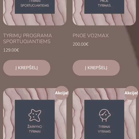
TYRIMŲ PROGRAMA
PNOE VO2MAX
SPORTUOJANTIEMS
200.00
€
129.00
€
Į KREPŠELĮ
Į KREPŠELĮ
Akcija!
Akcija!