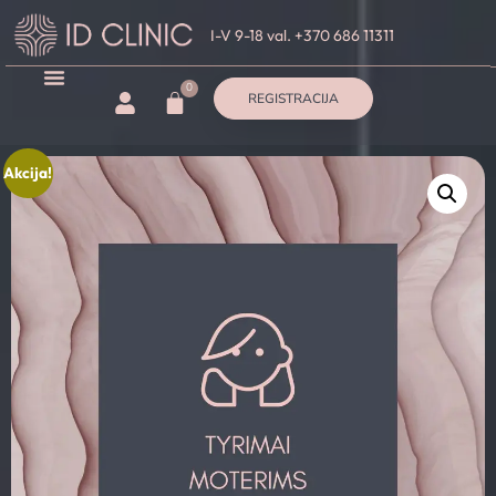
I-V 9-18 val. +370 686 11311
0
REGISTRACIJA
Akcija!