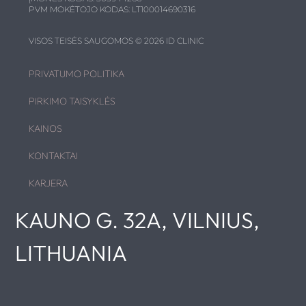
PVM MOKĖTOJO KODAS: LT100014690316
VISOS TEISĖS SAUGOMOS © 2026 ID CLINIC
PRIVATUMO POLITIKA
PIRKIMO TAISYKLĖS
KAINOS
KONTAKTAI
KARJERA
KAUNO G. 32A, VILNIUS,
LITHUANIA