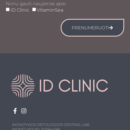
Noriu gauti naujienas apie
ID Clinic
VitaminSea
PRENUMERUOTI
INOVATYVIOS DIETOLOGIJOS CENTRAS, UAB
ĮMONĖS KODAS: 305944266